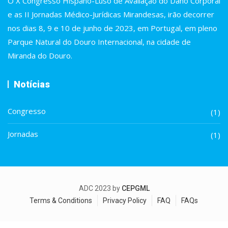
O X Congresso Hispano-Luso de Avaliação do Dano Corporal
e as II Jornadas Médico-Jurídicas Mirandesas, irão decorrer
nos dias 8, 9 e 10 de junho de 2023, em Portugal, em pleno
Parque Natural do Douro Internacional, na cidade de
Miranda do Douro.
Notícias
Congresso
(1)
Jornadas
(1)
ADC 2023 by
CEPGML
Terms & Conditions
Privacy Policy
FAQ
FAQs