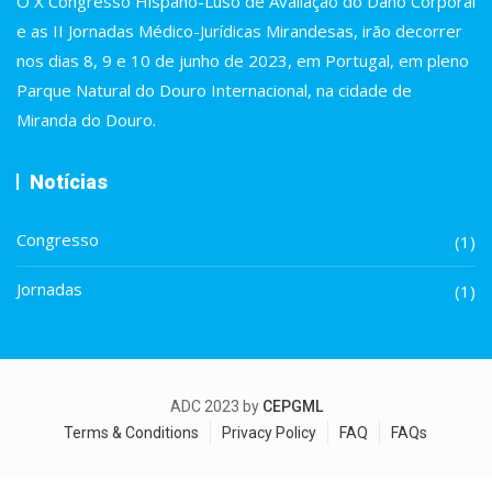
O X Congresso Hispano-Luso de Avaliação do Dano Corporal
e as II Jornadas Médico-Jurídicas Mirandesas, irão decorrer
nos dias 8, 9 e 10 de junho de 2023, em Portugal, em pleno
Parque Natural do Douro Internacional, na cidade de
Miranda do Douro.
Notícias
Congresso
(1)
Jornadas
(1)
ADC 2023 by
CEPGML
Terms & Conditions
Privacy Policy
FAQ
FAQs