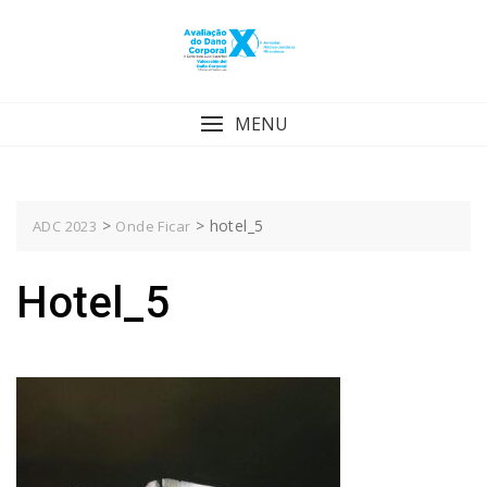
Skip
to
content
MENU
>
>
hotel_5
ADC 2023
Onde Ficar
Hotel_5