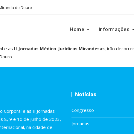
Miranda do Douro
Home
Informações
al
e as
II Jornadas Médico-Jurídicas Mirandesas
, irão decorre
 Douro.
Notícias
Congresso
 Corporal e as II Jornadas
as 8, 9 e 10 de junho de 2023,
Jornadas
ternacional, na cidade de