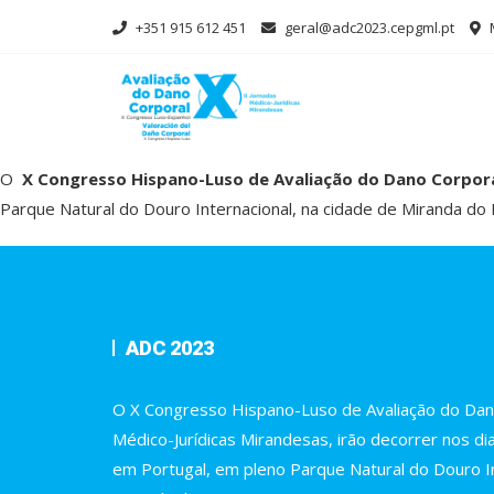
Skip
+351 915 612 451
geral@adc2023.cepgml.pt
to
content
O
X Congresso Hispano-Luso de Avaliação do Dano Corpor
Parque Natural do Douro Internacional, na cidade de Miranda do
ADC 2023
O X Congresso Hispano-Luso de Avaliação do Dano
Médico-Jurídicas Mirandesas, irão decorrer nos di
em Portugal, em pleno Parque Natural do Douro In